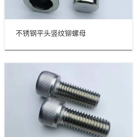
不锈钢平头竖纹铆螺母
不锈钢圆柱头内六角螺栓如上图,圆柱头内六角常用称呼为GB70和
DIN912他们最大区别是一个头部滚花 […]