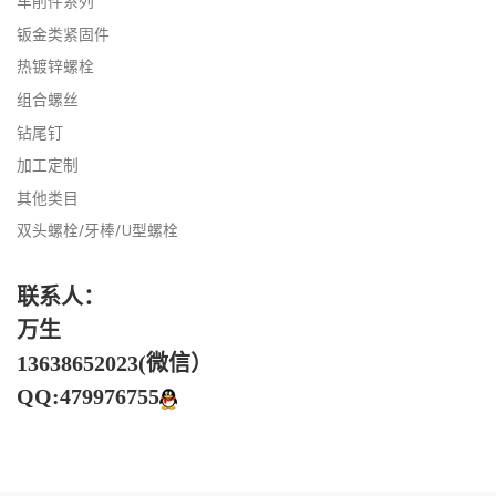
车削件系列
钣金类紧固件
热镀锌螺栓
组合螺丝
钻尾钉
加工定制
其他类目
双头螺栓/牙棒/U型螺栓
联系人：
万生
13638652023(微信）
QQ:479976755