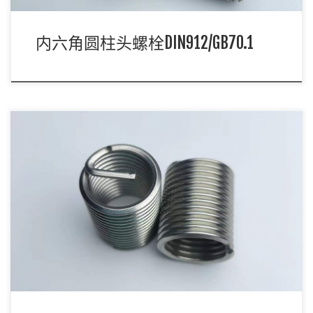
内六角圆柱头螺栓DIN912/GB70.1
钢丝螺纹护套是分有尾跟无尾的，材质主要是不锈钢跟铜，长度主
要为1D/1.5D/2D/2.5D/3D/ […]