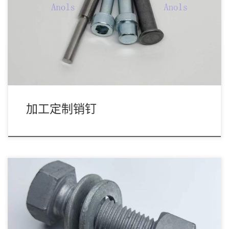
定制型销冷镦/车削
加工定制销钉