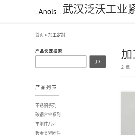
武汉泛沃工业
Skip to content
首页
»
加工定制
加
产品快速搜索
2 篇
产品列表
不锈钢系列
冷
和
碳钢合金系列
属
车削件系列
紧固
钣金类紧固件