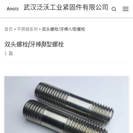
武汉泛沃工业紧固件有限公司
Search
Skip to content
主
首页
»
不锈钢系列
»
双头螺栓/牙棒/U型螺栓
双头螺栓/牙棒/U型螺栓
1 篇
双头螺柱最常用的是法兰管用产品，多用于化工锅炉设备/船舶
等。 描述一颗全双头螺栓只需说出它的材质、螺 […]