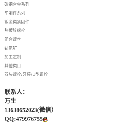
碳钢合金系列
车削件系列
钣金类紧固件
热镀锌螺栓
组合螺丝
钻尾钉
加工定制
其他类目
双头螺栓/牙棒/U型螺栓
联系人：
万生
13638652023(微信）
QQ:479976755