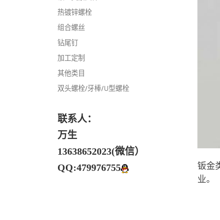
热镀锌螺栓
组合螺丝
钻尾钉
加工定制
其他类目
双头螺栓/牙棒/U型螺栓
联系人：
万生
13638652023(微信）
钣金
QQ:479976755
业。