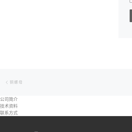
文章导航
上一篇
铜螺母
公司简介
技术资料
联系方式